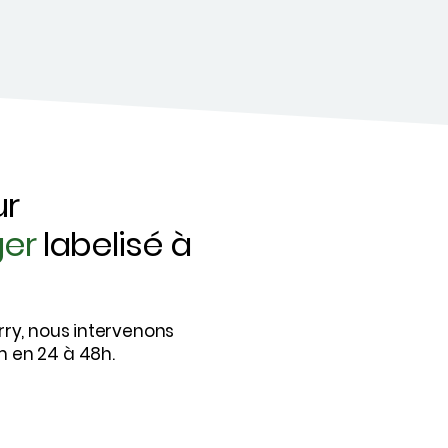
ur
ger
labelisé à
rry, nous intervenons
 en 24 à 48h.