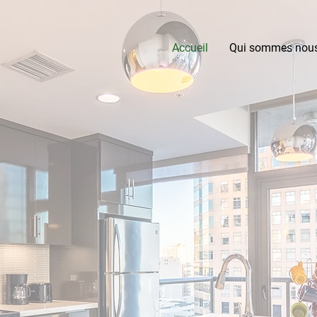
Accueil
Qui sommes nou
 de réparation)
 au label Qualirepar