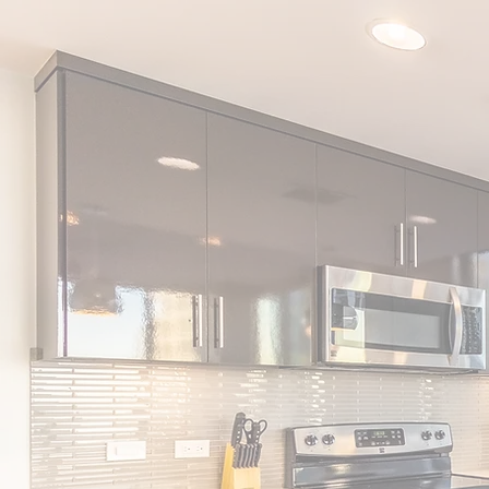
Renov Menager
Diagnostic à domicile pour 50€ (déduis en cas
Jusqu'à 50€ remboursé sur votre facture grâce